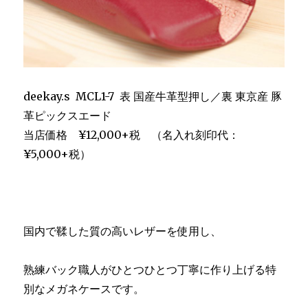
deekay.s MCL1-7 表 国産牛革型押し／裏 東京産 豚
革ピックスエード
当店価格 ¥12,000+税 （名入れ刻印代：
¥5,000+税）
国内で鞣した質の高いレザーを使用し、
熟練バック職人がひとつひとつ丁寧に作り上げる特
別なメガネケースです。