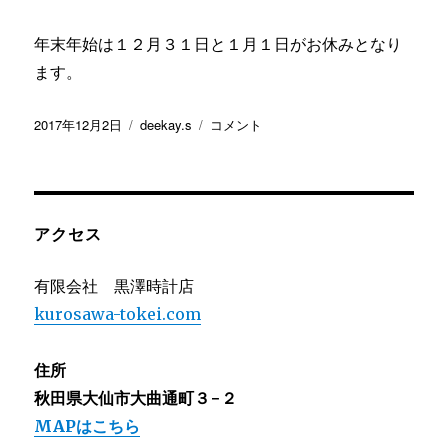
年末年始は１２月３１日と１月１日がお休みとなり
ます。
投
カ
特
2017年12月2日
deekay.s
コメント
稿
テ
別
日:
ゴ
な
リ
贈
ー
り
物
アクセス
に！
に
有限会社 黒澤時計店
kurosawa-tokei.com
住所
秋田県大仙市大曲通町３−２
MAPはこちら