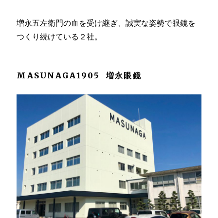
増永五左衛門の血を受け継ぎ、誠実な姿勢で眼鏡を
つくり続けている２社。
MASUNAGA1905 増永眼鏡