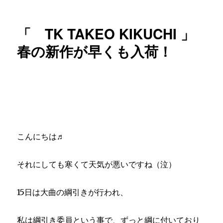
稿
テ
入
日:
ゴ
荷
リ
XC
「 TK TAKEO KIKUCHI 」
ー
サ
ク
春の新作が早くも入荷！
ラ
ピ
ン
ク
ト
ノ
ー
♬
こんにちは♬
に
それにしても寒くて天気が悪いですね（泣）
15日は大曲の綱引きが行われ、
私は綱引き委員という事で、ずっと綱に付いており