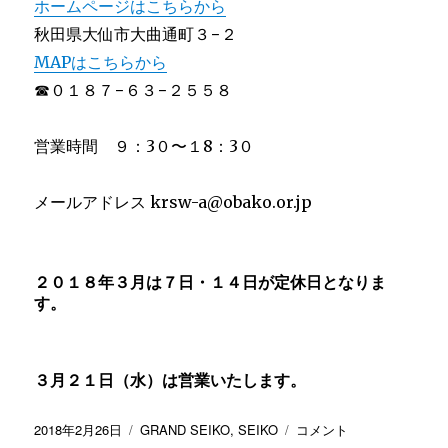
ホームページはこちらから
秋田県大仙市大曲通町３−２
MAP
はこちらから
☎︎０１８７−６３−２５５８
営業時間 ９：3０〜１8：3０
メールアドレス krsw-a@obako.or.jp
２０１８年３月は７日・１４日が定休日となりま
す。
３月２１日（水）は営業いたします。
投
カ
ご
2018年2月26日
GRAND SEIKO
,
SEIKO
コメント