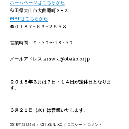
ホームページはこちらから
秋田県大仙市大曲通町３−２
MAP
はこちらから
☎︎０１８７−６３−２５５８
営業時間 ９：3０〜１8：3０
メールアドレス krsw-a@obako.or.jp
２０１８年３月は７日・１４日が定休日となりま
す。
３月２１日（水）は営業いたします。
投
カ
新
2018年2月25日
CITIZEN
,
XC クロスシー
コメント