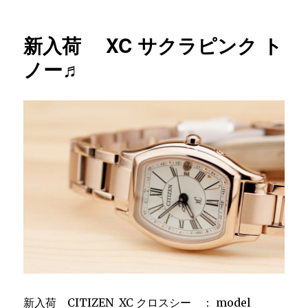
稿
テ
予
日:
ゴ
約
リ
承
新入荷 XC サクラピンク ト
ー
り
ま
ノー♬
す！
GS
キ
ャ
リ
バ
ー
9F
25
周
年
記
念
限
定
モ
新入荷 CITIZEN XC クロスシー ： model
デ